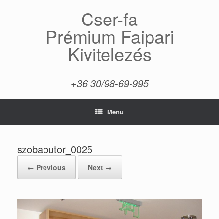
Skip
Cser-fa
to
content
Prémium Faipari
Kivitelezés
+36 30/98-69-995
Menu
szobabutor_0025
← Previous
Next →