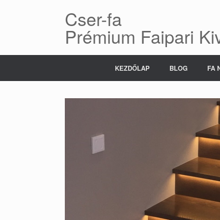
Skip
Cser-fa
to
content
Prémium Faipari Kiv
KEZDŐLAP
BLOG
FA 