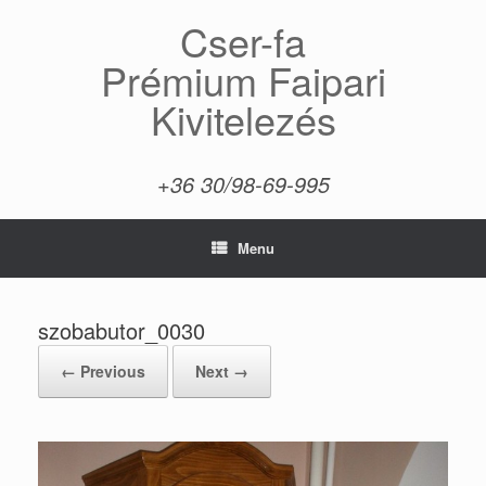
Skip
Cser-fa
to
content
Prémium Faipari
Kivitelezés
+36 30/98-69-995
Menu
szobabutor_0030
← Previous
Next →