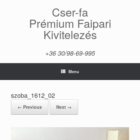
Skip
Cser-fa
to
content
Prémium Faipari
Kivitelezés
+36 30/98-69-995
Menu
szoba_1612_02
← Previous
Next →