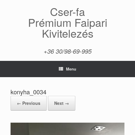
Skip
Cser-fa
to
content
Prémium Faipari
Kivitelezés
+36 30/98-69-995
Menu
konyha_0034
← Previous
Next →