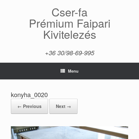
Skip
Cser-fa
to
content
Prémium Faipari
Kivitelezés
+36 30/98-69-995
Menu
konyha_0020
← Previous
Next →