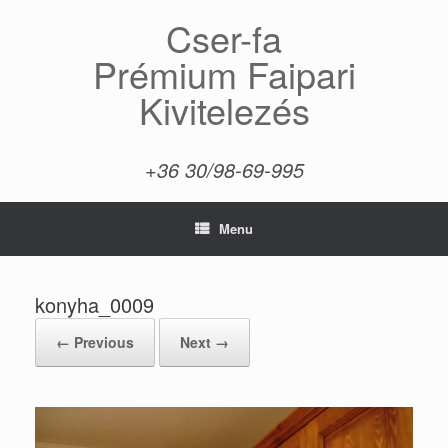
Skip
Cser-fa
to
content
Prémium Faipari
Kivitelezés
+36 30/98-69-995
Menu
konyha_0009
← Previous
Next →