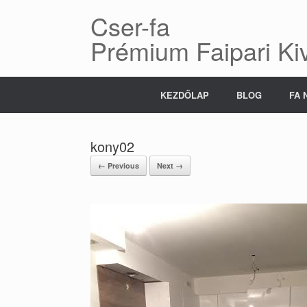
Skip
Cser-fa
to
content
Prémium Faipari Kiv
KEZDŐLAP
BLOG
FA 
kony02
← Previous
Next →