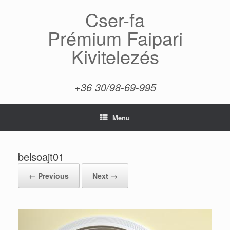
Skip
Cser-fa
to
content
Prémium Faipari
Kivitelezés
+36 30/98-69-995
Menu
belsoajt01
← Previous
Next →