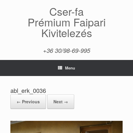
Skip
Cser-fa
to
content
Prémium Faipari
Kivitelezés
+36 30/98-69-995
Menu
abl_erk_0036
← Previous
Next →