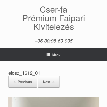
Skip
Cser-fa
to
content
Prémium Faipari
Kivitelezés
+36 30/98-69-995
Menu
elosz_1612_01
← Previous
Next →