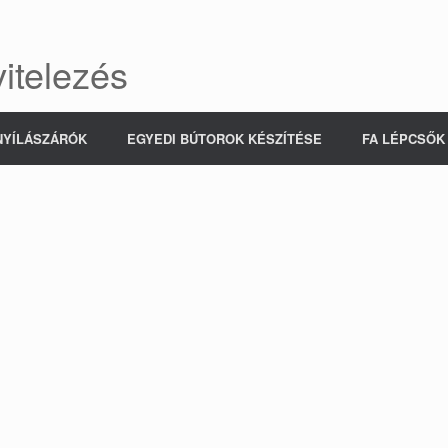
itelezés
NYÍLÁSZÁRÓK
EGYEDI BÚTOROK KÉSZÍTÉSE
FA LÉPCSŐK