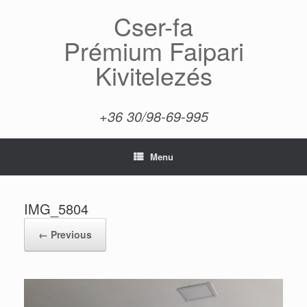
Skip
Cser-fa
to
content
Prémium Faipari
Kivitelezés
+36 30/98-69-995
Menu
IMG_5804
← Previous