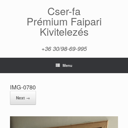
Skip
Cser-fa
to
content
Prémium Faipari
Kivitelezés
+36 30/98-69-995
Menu
IMG-0780
Next →