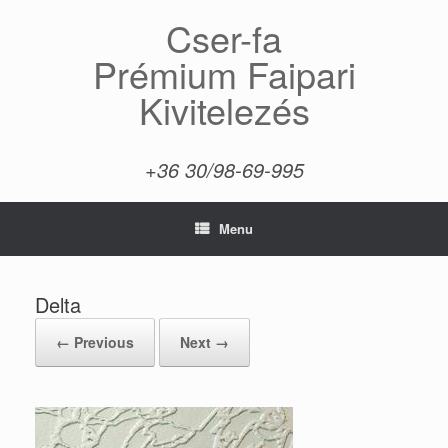
Skip
Cser-fa
to
content
Prémium Faipari
Kivitelezés
+36 30/98-69-995
Menu
Delta
← Previous
Next →