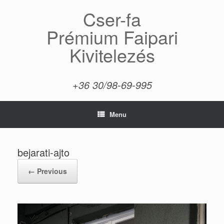
Skip
Cser-fa
to
content
Prémium Faipari
Kivitelezés
+36 30/98-69-995
Menu
bejarati-ajto
← Previous