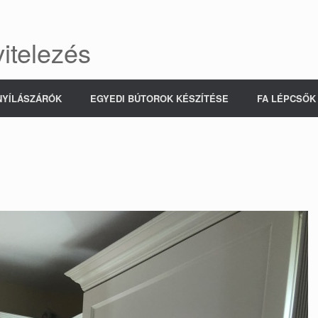
itelezés
NYÍLÁSZÁRÓK
EGYEDI BÚTOROK KÉSZÍTÉSE
FA LÉPCSŐK